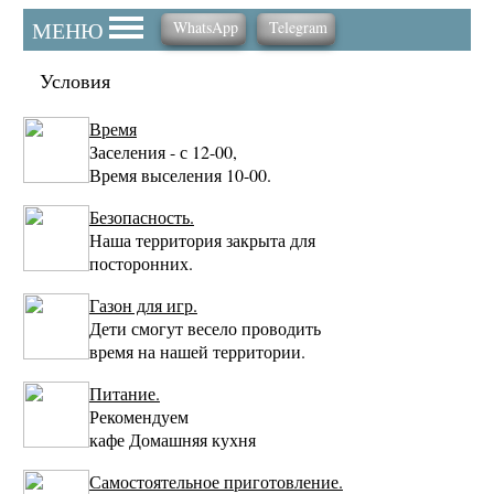
МЕНЮ
WhatsApp
Telegram
ОТЗЫВЫ-ВИДЕО
Условия
ПЛЯЖ
Время
КАК ДОБРАТЬСЯ
Заселения - с 12-00,
Время выселения 10-00.
КОНТАКТЫ
Безопасность.
Наша территория закрыта для
посторонних.
Газон для игр.
Дети смогут весело проводить
время на нашей территории.
Питание.
Рекомендуем
кафе Домашняя кухня
Самостоятельное приготовление.